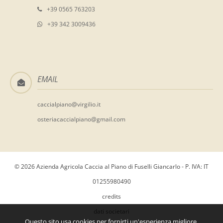
+39 0565 763203
+39 342 3009436
EMAIL
caccialpiano@virgilio.it
osteriacaccialpiano@gmail.com
© 2026 Azienda Agricola Caccia al Piano di Fuselli Giancarlo - P. IVA: IT
01255980490
credits
dati societari
Questo sito usa cookies per fornirti un'esperienza migliore.